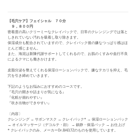
【毛穴ケア】フェイシャル ７０分
９，８００円
密着度の高いクリーミーなクレイパックで、日常のクレンジングでは落と
しきれていない汚れを吸着し取り除きます。
保湿成分も配合されていますので、クレイパック後の嫌なつっぱり感はほ
とんど感じません。
また、海泥は新陳代謝サポートしてくれるので、お肌のくすみや血行不良
によるクマにも働きかけます。
皮脂分泌を整えてくれる保湿ローションパックで、嫌なテカリを抑え、毛
穴を引き締めていきます。
下記のようなお悩みにおすすめのコースです。
『毛穴の開きや詰まりが気になる』
『化粧が崩れやすい』
『吹き出物ができやすい』
〔内容〕
クレンジング → サボンマスク → クレイパック* → 保湿ローションパック
→ オイルマッサージ
（デコルテ・顔）
→ 鎮静・保湿パック → お仕上げ
* クレイパックのみ、メーカーDr.BAELTZのものを使用しています。