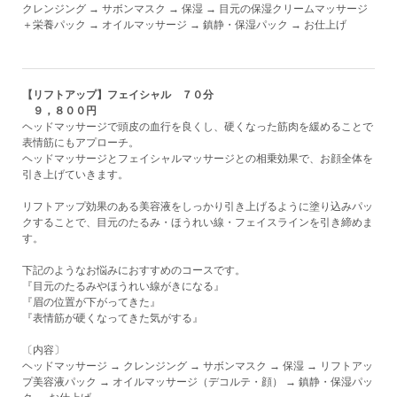
クレンジング → サボンマスク → 保湿 → 目元の保湿クリームマッサージ
＋栄養パック → オイルマッサージ → 鎮静・保湿パック → お仕上げ
【リフトアップ】フェイシャル ７０分
９，８００円
ヘッドマッサージで頭皮の血行を良くし、硬くなった筋肉を緩めることで
表情筋にもアプローチ。
ヘッドマッサージとフェイシャルマッサージとの相乗効果で、お顔全体を
引き上げていきます。
リフトアップ効果のある美容液をしっかり引き上げるように塗り込みパッ
クすることで、目元のたるみ・ほうれい線・フェイスラインを引き締めま
す。
下記のようなお悩みにおすすめのコースです。
『目元のたるみやほうれい線がきになる』
『眉の位置が下がってきた』
『表情筋が硬くなってきた気がする』
〔内容〕
ヘッドマッサージ → クレンジング → サボンマスク → 保湿 → リフトアッ
プ美容液パック → オイルマッサージ（デコルテ・顔） → 鎮静・保湿パッ