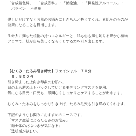
「合成着色料」・「合成香料」・「鉱物油」・「揮発性アルコール」・
「パラベン」 不使用
優しいだけでなくお肌のお悩みにもきちんと答えてくれ、素肌そのものが
健康になることを目指します。
生命力に満ちた植物の持つエネルギーと、肌も心も満ち足りる豊かな植物
アロマで、肌が自ら美しくなろうとする力を引き出します。
【むくみ・たるみ引き締め】フェイシャル ７０分
９，８００円
引き締まった上向き印象のお肌へ。
目の上も唇の上もパックしていけるモデリングマスクを使用。
気になる目元・口元も、隙間なくしっかりとケアすることが出来ます。
むくみ・たるみをしっかり引き上げ、たるみ毛穴も引き締めてくれます。
下記のようなお悩みにおすすめのコースです。
『マスク生活によるたるみのお悩み』
『顔全体のだぶつきが気になる』
『透明感が欲しい』