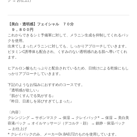
ク → お仕上げ
【美白・透明感】フェイシャル ７０分
９，８００円
これからできるシミ予備軍に対して、メラニン生成を抑制してくれるパッ
クを使用。
出来てしまったメラニンに対しても、しっかりアプローチしていきます。
ビタミンC誘導体も配合され、くすみのない透明感のある肌へ導いてくれ
ます。
ヒアルロン酸もたっぷりと配合されているため、日焼けによる乾燥にもし
っかりアプローチしていきます。
下記のようなお悩みにおすすめのコースです。
『透明感が欲しい』
『肌がくすんでる気がする』
『昨日、日差しを浴びすぎてしまった』
〔内容〕
クレンジング → サボンマスク → 保湿 → クレイパック* → 保湿 → 美白美
容液パック → オイルマッサージ
（デコルテ・顔）
→ 鎮静・保湿パック
→ お仕上げ
* クレイパックのみ、メーカーDr.BAELTZのものを使用しています。