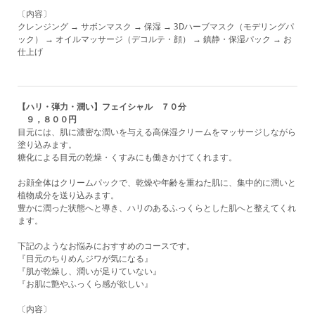
〔内容〕
クレンジング → サボンマスク → 保湿 → 3Dハーブマスク（モデリングパ
ック） → オイルマッサージ
（デコルテ・顔）
→ 鎮静・保湿パック → お
仕上げ
【ハリ・弾力・潤い】フェイシャル ７０分
９，８００円
目元には、肌に濃密な潤いを与える高保湿クリームをマッサージしながら
塗り込みます。
糖化による目元の乾燥・くすみにも働きかけてくれます。
お顔全体はクリームパックで、乾燥や年齢を重ねた肌に、集中的に潤いと
植物成分を送り込みます。
​豊かに潤った状態へと導き、ハリのあるふっくらとした肌へと整えてくれ
ます。
下記のようなお悩みにおすすめのコースです。
『目元のちりめんジワが気になる』
『肌が乾燥し、潤いが足りていない』
『お肌に艶やふっくら感が欲しい』
〔内容〕